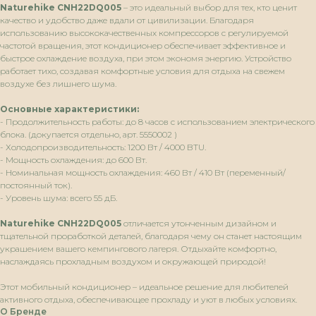
Naturehike CNH22DQ005
– это идеальный выбор для тех, кто ценит
качество и удобство даже вдали от цивилизации. Благодаря
использованию высококачественных компрессоров с регулируемой
частотой вращения, этот кондиционер обеспечивает эффективное и
быстрое охлаждение воздуха, при этом экономя энергию. Устройство
работает тихо, создавая комфортные условия для отдыха на свежем
воздухе без лишнего шума.
Основные характеристики:
- Продолжительность работы: до 8 часов с использованием электрического
блока. (докупается отдельно, арт. 5550002 )
- Холодопроизводительность: 1200 Вт / 4000 BTU.
- Мощность охлаждения: до 600 Вт.
- Номинальная мощность охлаждения: 460 Вт / 410 Вт (переменный/
постоянный ток).
- Уровень шума: всего 55 дБ.
Naturehike CNH22DQ005
отличается утонченным дизайном и
тщательной проработкой деталей, благодаря чему он станет настоящим
украшением вашего кемпингового лагеря. Отдыхайте комфортно,
наслаждаясь прохладным воздухом и окружающей природой!
Этот мобильный кондиционер – идеальное решение для любителей
активного отдыха, обеспечивающее прохладу и уют в любых условиях.
О Бренде