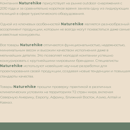
Компания
Naturehike
присутствует на рынке outdoor-снаряжения с
2010 года и за сравнительно короткое время заняла одну из лидирующих
позиций в сфере туристического оборудования.
Одной из ключевых особенностей
Naturehike
является разнообразный
ассортимент продукции, которым не всегда могут похвастаться даже самые
известные конкуренты.
Все товары
Naturehike
отличаются функциональностью, надежностью,
минимальным весом и высоким качеством исполнения даже в
мельчайших деталях. Это позволяет молодой компании успешно
конкурировать с крупнейшими мировыми брендами. Специалисты
Naturehike
используют новейшие научные разработки для
проектирования своей продукции, создавая новые тенденции и повышая
стандарты качества.
Товары
Naturehike
прошли проверку практикой в различных
климатических условиях на территориях 72 стран мира, включая
Северную Америку, Европу, Африку, Ближний Восток, Азию, Алтай и
Кавказ.