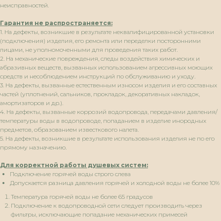
неисправностей.
Гарантия не распространяется:
1. На дефекты, возникшие в результате неквалифицированной установки
(подключения) изделия, его ремонта или переделки посторонними
лицами, не уполномоченными для проведения таких работ.
2. На механические повреждения, следы воздействия химических и
абразивных веществ, вызванных использованием агрессивных моющих
средств и несоблюдением инструкций по обслуживанию и уходу.
3. На дефекты, вызванные естественным износом изделия и его составных
частей (уплотнений, сальников, прокладок, декоративных накладок,
амортизаторов и др.).
4. На дефекты, вызванные коррозий водопровода, передачами давления/
температуры воды в водопроводе, попаданием в изделие инородных
предметов, образованием известкового налета.
5. На дефекты, возникшие в результате использования изделия не по его
прямому назначению.
Для корректной работы душевых систем:
Подключение горячей воды строго слева
Допускается разница давления горячей и холодной воды не более 10%
Температура горячей воды не более 65 градусов
Подключение к водопроводной сети следует производить через
фильтры, исключающие попадание механических примесей