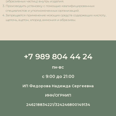
(абразивных частиц) внутрь изделия.
Производить установку с помощью квалифицированных
специалистов и уполномоченных организаций.
Запрещается применение моющих средств содержащих кислоту,
щелочь, ацетон, хлорид аммония и абразивы.
+7 989 804 44 24
пн-вс
с 9:00 до 21:00
ИП Федорова Надежда Сергеевна
ИНН/ОГРНИП
246218834221/324246800149134