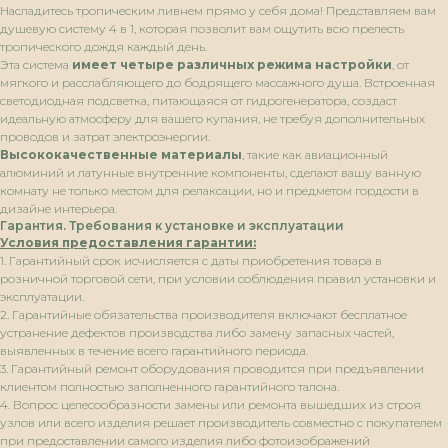
Насладитесь тропическим ливнем прямо у себя дома! Представляем вам
душевую систему 4 в 1, которая позволит вам ощутить всю прелесть
тропического дождя каждый день.
Эта система
имеет четыре различных режима настройки
, от
мягкого и расслабляющего до бодрящего массажного душа. Встроенная
светодиодная подсветка, питающаяся от гидрогенератора, создаст
идеальную атмосферу для вашего купания, не требуя дополнительных
проводов и затрат электроэнергии.
Высококачественные материалы
, такие как авиационный
алюминий и латунные внутренние компоненты, сделают вашу ванную
комнату не только местом для релаксации, но и предметом гордости в
дизайне интерьера.
Гарантия. Требования к установке и эксплуатации
Условия предоставления гарантии:
1. Гарантийный срок исчисляется с даты приобретения товара в
розничной торговой сети, при условии соблюдения правил установки и
эксплуатации.
2. Гарантийные обязательства производителя включают бесплатное
устранение дефектов производства либо замену запасных частей,
выявленных в течение всего гарантийного периода.
3. Гарантийный ремонт оборудования проводится при предъявлении
клиентом полностью заполненного гарантийного талона.
4. Вопрос целесообразности замены или ремонта вышедших из строя
узлов или всего изделия решает производитель совместно с покупателем
при предоставлении самого изделия либо фотоизображений