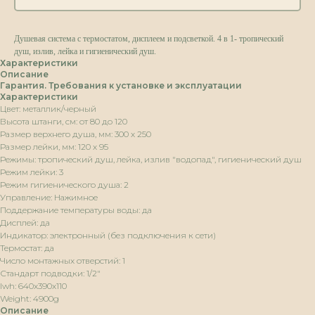
Душевая система с термостатом, дисплеем и подсветкой. 4 в 1- тропический
душ, излив, лейка и гигиенический душ.
Характеристики
Описание
Гарантия. Требования к установке и эксплуатации
Характеристики
Цвет: металлик/черный
Высота штанги, см: от 80 до 120
Размер верхнего душа, мм: 300 х 250
Размер лейки, мм: 120 х 95
Режимы: тропический душ, лейка, излив "водопад", гигиенический душ
Режим лейки: 3
Режим гигиенического душа: 2
Управление: Нажимное
Поддержание температуры воды: да
Дисплей: да
Индикатор: электронный (без подключения к сети)
Термостат: да
Число монтажных отверстий: 1
Стандарт подводки: 1/2"
lwh: 640x390x110
Weight: 4900g
Описание