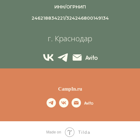
ИНН/ОГРНИП
246218834221/324246800149134
г. Краснодар
CampIn.ru
Tilda
Made on