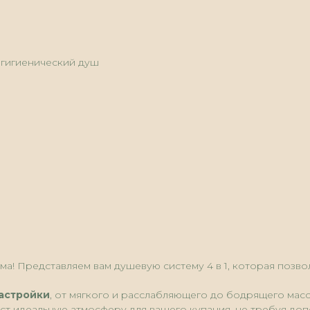
, гигиенический душ
а! Представляем вам душевую систему 4 в 1, которая позво
астройки
, от мягкого и расслабляющего до бодрящего мас
ст идеальную атмосферу для вашего купания, не требуя доп