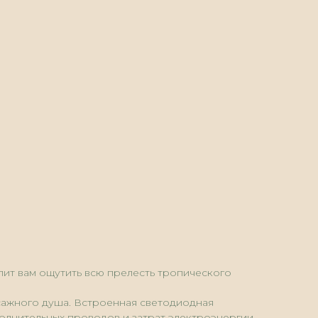
лит вам ощутить всю прелесть тропического
сажного душа. Встроенная светодиодная
олнительных проводов и затрат электроэнергии.