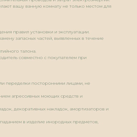
елают вашу ванную комнату не только местом для
ения правил установки и эксплуатации.
амену запасных частей, выявленных в течение
тийного талона.
одитель совместно с покупателем при
или переделки посторонними лицами, не
анием агрессивных моющих средств и
кладок, декоративных накладок, амортизаторов и
опаданием в изделие инородных предметов,