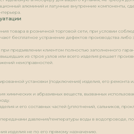
виационный алюминий и латунные внутренние компоненты, сд
нтерьера.
луатации
ения товара в розничной торговой сети, при условии соблюд
ючают бесплатное устранение дефектов производства либо з
 при предъявлении клиентом полностью заполненного гаран
вышедших из строя узлов или всего изделия решает произв
ажений неисправностей.
цированной установки (подключения) изделия, его ремонта 
вия химических и абразивных веществ, вызванных использов
ходу.
зделия и его составных частей (уплотнений, сальников, про
, передачами давления/температуры воды в водопроводе, п
ания изделия не по его прямому назначению.