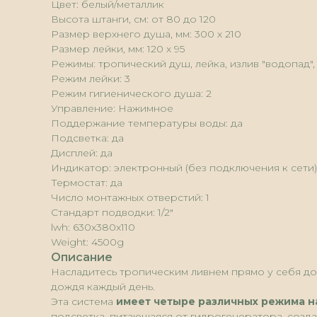
Цвет: белый/металлик
Высота штанги, см: от 80 до 120
Размер верхнего душа, мм: 300 х 210
Размер лейки, мм: 120 х 95
Режимы: тропический душ, лейка, излив "водопад"
Режим лейки: 3
Режим гигиенического душа: 2
Управление: Нажимное
Поддержание температуры воды: да
Подсветка: да
Дисплей: да
Индикатор: электронный (без подключения к сети)
Термостат: да
Число монтажных отверстий: 1
Стандарт подводки: 1/2"
lwh: 630x380x110
Weight: 4500g
Описание
Насладитесь тропическим ливнем прямо у себя дом
дождя каждый день.
Эта система
имеет четыре различных режима н
подсветка, питающаяся от гидрогенератора, созда