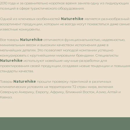
2010 года и за сравнительно короткое время заняла одну из лидирующих
позиций в сфере туристического оборудования.
Одной из ключевых особенностей
Naturehike
является разнообразный
ассортимент продукции, которым не всегда могут похвастаться даже самые
известные конкуренты.
Все товары
Naturehike
отличаются функциональностью, надежностью,
минимальным весом и высоким качеством исполнения даже в
мельчайших деталях. Это позволяет молодой компании успешно
конкурировать с крупнейшими мировыми брендами. Специалисты
Naturehike
используют новейшие научные разработки для
проектирования своей продукции, создавая новые тенденции и повышая
стандарты качества.
Товары
Naturehike
прошли проверку практикой в различных
климатических условиях на территориях 72 стран мира, включая
Северную Америку, Европу, Африку, Ближний Восток, Азию, Алтай и
Кавказ.