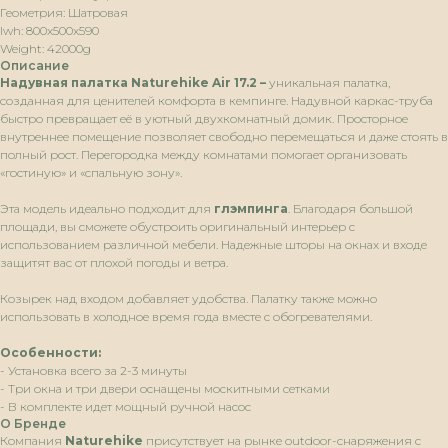
Геометрия: Шатровая
lwh: 800x500x590
Weight: 42000g
Описание
Надувная палатка Naturehike
Air 17.2 –
уникальная палатка,
созданная для ценителей комфорта в кемпинге. Надувной каркас-труба
быстро превращает её в уютный двухкомнатный домик. Просторное
внутреннее помещение позволяет свободно перемещаться и даже стоять в
полный рост. Перегородка между комнатами помогает организовать
«гостиную» и «спальную зону».
Эта модель идеально подходит для
глэмпинга
. Благодаря большой
площади, вы сможете обустроить оригинальный интерьер с
использованием различной мебели. Надежные шторы на окнах и входе
защитят вас от плохой погоды и ветра.
Козырек над входом добавляет удобства. Палатку также можно
использовать в холодное время года вместе с обогревателями.
Особенности:
- Установка всего за 2-3 минуты
- Три окна и три двери оснащены москитными сетками
- В комплекте идет мощный ручной насос
О Бренде
Компания
Naturehike
присутствует на рынке outdoor-снаряжения с