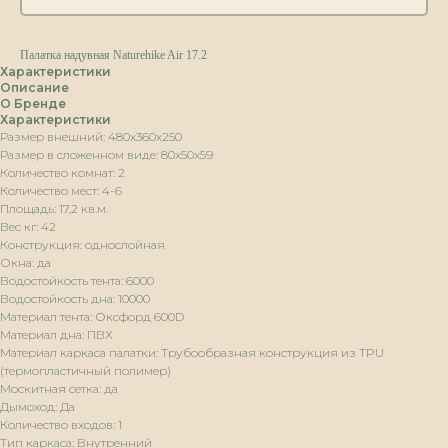
Палатка надувная Naturehike Air 17.2
Характеристики
Описание
О Бренде
Характеристики
Размер внешний: 480х360х250
Размер в сложенном виде: 80х50х59
Количество комнат: 2
Количество мест: 4-6
Площадь: 17,2 кв.м.
Вес кг: 42
Конструкция: однослойная
Окна: да
Водостойкость тента: 6000
Водостойкость дна: 10000
Материал тента: Оксфорд 600D
Материал дна: ПВХ
Материал каркаса палатки: Трубообразная конструкция из TPU
(термопластичный полимер)
Москитная сетка: да
Дымоход: Да
Количество входов: 1
Тип каркаса: Внутренний