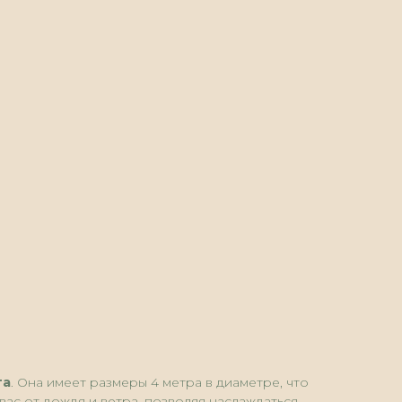
га
. Она имеет размеры 4 метра в диаметре, что
ас от дождя и ветра, позволяя наслаждаться