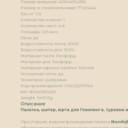
Размер внешний: 400х400х250
Размер в сложенном виде: 77х24х24
Вес кг: 9,5
Количество комнат: 1
Количество мест: 4-6
Площадь: 12,5 кв.м.
Окна: да
Водостойкость тента: 3000
Водостойкость дна: 3000
Материал тента: Оксфорд
Материал дна: Оксфорд
Материал каркаса палатки: Металл
Москитная сетка: да
Геометрия: Шатровая
Код производителя: CNH22ZP004
lwh: 800x250x250
Weight: 10000g
Описание
Палатка, шатер, юрта для Глэмпинга, туризма и
Просторная, водонепроницаемая палатка
Nuodoj
обеспечивает достаточно места для всей семьи и