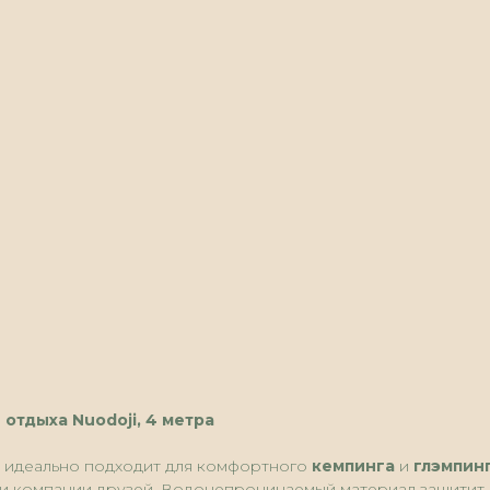
 отдыха Nuodoji, 4 метра
i
идеально подходит для комфортного
кемпинга
и
глэмпин
ли компании друзей. Водонепроницаемый материал защитит в