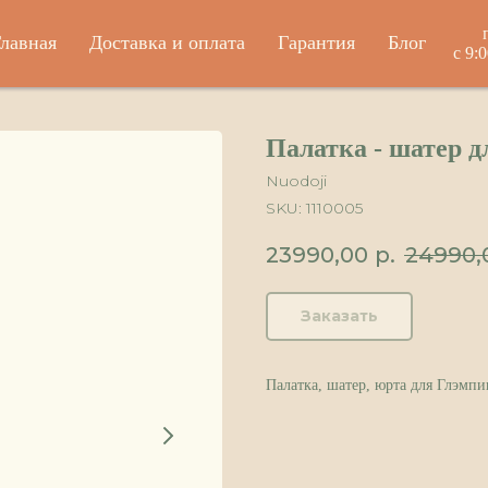
лавная
Доставка и оплата
Гарантия
Блог
с 9:
Палатка - шатер д
Nuodoji
SKU:
1110005
23990,00
р.
24990,
Заказать
Палатка, шатер, юрта для Глэмпин