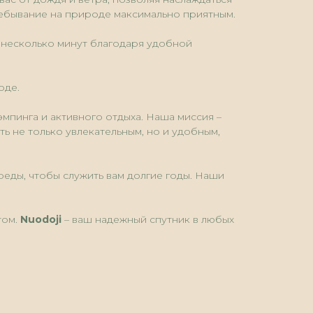
ребывание на природе максимально приятным.
о несколько минут благодаря удобной
оде.
мпинга и активного отдыха. Наша миссия –
ь не только увлекательным, но и удобным,
реды, чтобы служить вам долгие годы. Наши
том.
Nuodoji
– ваш надежный спутник в любых