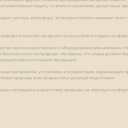
ополнительную защиту от влаги и насекомых, делая ваше п
оздает уютную атмосферу. Установка палатки занимает всег
 комфорт и качество во время путешествий и отдыха на прир
дстве высококачественного оборудования для кемпинга, глэ
 безопасности на природе. Мы верим, что отдых должен быт
функциональности нашей продукции.
вечных материалов, устойчивых к воздействию окружающей с
телей природы всех возрастов и уровней подготовки.
людям наслаждаться красотами природы, не жертвуя комфор