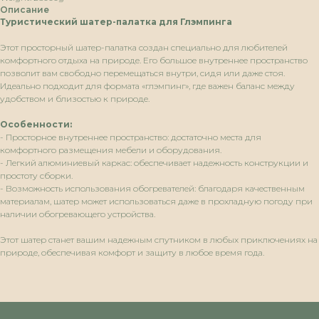
Описание
Туристический шатер-палатка для Глэмпинга
Этот просторный шатер-палатка создан специально для любителей
комфортного отдыха на природе. Его большое внутреннее пространство
позволит вам свободно перемещаться внутри, сидя или даже стоя.
Идеально подходит для формата «глэмпинг», где важен баланс между
удобством и близостью к природе.
Особенности:
- Просторное внутреннее пространство: достаточно места для
комфортного размещения мебели и оборудования.
- Легкий алюминиевый каркас: обеспечивает надежность конструкции и
простоту сборки.
- Возможность использования обогревателей: благодаря качественным
материалам, шатер может использоваться даже в прохладную погоду при
наличии обогревающего устройства.
Этот шатер станет вашим надежным спутником в любых приключениях на
природе, обеспечивая комфорт и защиту в любое время года.