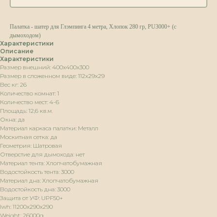
Палатка - шатер для Глэмпинга 4 метра, Хлопок 280 гр, PU3000+ (с
дымоходом)
Характеристики
Описание
Характеристики
Размер внешний: 400х400х300
Размер в сложенном виде: 112х29х29
Вес кг: 26
Количество комнат: 1
Количество мест: 4-6
Площадь: 12,6 кв.м.
Окна: да
Материал каркаса палатки: Металл
Москитная сетка: да
Геометрия: Шатровая
Отверстие для дымохода: нет
Материал тента: Хлопчатобумажная
Водостойкость тента: 3000
Материал дна: Хлопчатобумажная
Водостойкость дна: 3000
Защита от УФ: UPF50+
lwh: 11200x290x290
Weight: 26000g